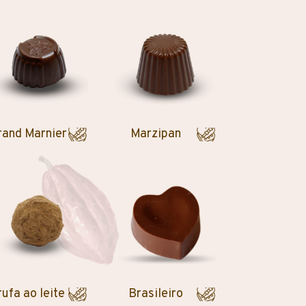
rand Marnier
Marzipan
rufa ao leite
Brasileiro