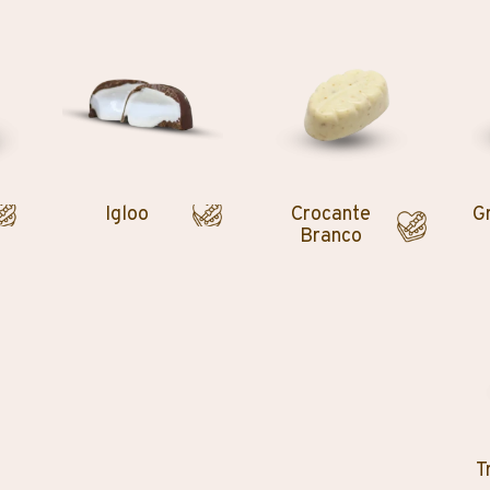
Igloo
Crocante
G
Branco
T