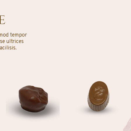
e
usmod tempor
se ultrices
ilisis.