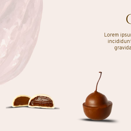
Lorem ipsum
incididunt
gravid